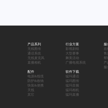
产品系列
行业方案
服
无线图传
影视剧组
在
通话系统
大型赛事
售
无线麦克风
舞美活动
帮
直播相机
广播电视系统
产
服
配件
软件下载
电源&线缆
猛玛通话
防护&收纳
猛玛图传
快装&便携
猛玛音频
天线
猛玛相机
其它
猛玛直播