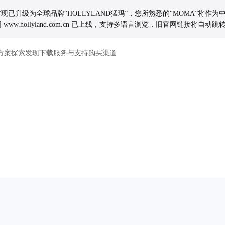
玛”现已升级为全球品牌“HOLLYLAND猛玛”，您所熟悉的“MOMA”将作
www.hollyland.com.cn 已上线，支持多语言浏览，旧官网链接将自
方案
探索发现
下载
服务与支持
购买渠道