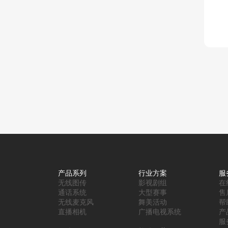
产品系列
行业方案
服
无线图传
影视剧组
在
通话系统
大型赛事
售
无线麦克风
舞美活动
帮
直播相机
广播电视系统
产
服