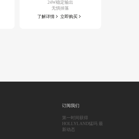
24W稳定输出
无惧掉落
了解
详情
立即
购买
订阅我们
第一时间获得
HOLLYLAND猛玛 最
新动态