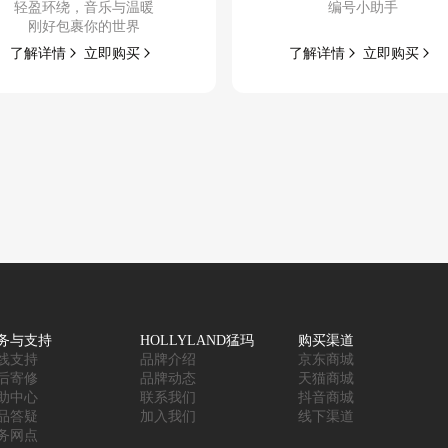
轻盈环绕，音乐与温暖
编号小助手
刚好包裹你的世界
了解
详情
立即
购买
了解
详情
立即
购买
务与支持
HOLLYLAND猛玛
购买渠道
线支持
品牌介绍
京东商城
后寄修
品牌动态
天猫商城
助中心
联系我们
抖音商城
品答疑
加入我们
线下渠道
务网点