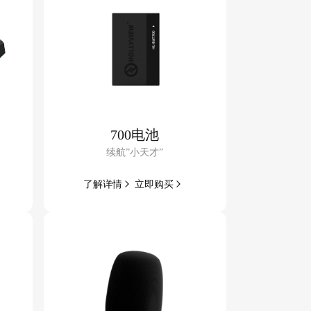
700电池
续航”小天才”
了解
详情
立即
购买