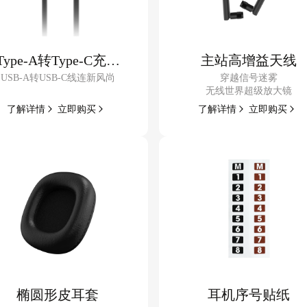
Type-A转Type-C充电
主站高增益天线
USB-A转USB-C线连新风尚
穿越信号迷雾
（数据）线
无线世界超级放大镜
了解
详情
立即
购买
了解
详情
立即
购买
椭圆形皮耳套
耳机序号贴纸