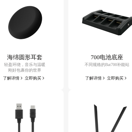
海绵圆形耳套
700电池底座
轻盈环绕，音乐与温暖
不同规格的Bat700补能站
刚好包裹你的世界
了解
详情
立即
购买
了解
详情
立即
购买