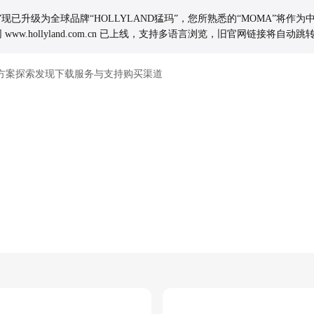
玛”现已升级为全球品牌“HOLLYLAND猛玛”，您所熟悉的“MOMA”将作
www.hollyland.com.cn 已上线，支持多语言浏览，旧官网链接将自
方案
探索发现
下载
服务与支持
购买渠道