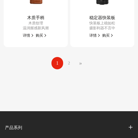
木质手柄
稳定器快装板
木质纹理
快装板上稳如松
温润握感新风潮
摄影利器不言中
详情
购买
详情
购买
Posts
»
1
2
navigation
产品系列