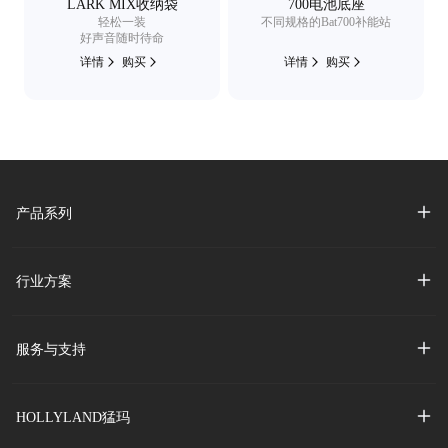
LARK MIX收纳袋
700电池底座
轻松一装
不同规格的Bat700补能站
好声音随时待命
详情
购买
详情
购买
产品系列
行业方案
服务与支持
HOLLYLAND猛玛