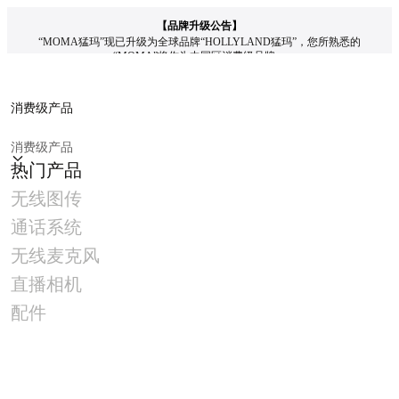
【品牌升级公告】
“MOMA猛玛”现已升级为全球品牌“HOLLYLAND猛玛”，您所熟悉的
“MOMA”将作为中国区消费级品牌。
全新全球官网 www.hollyland.com.cn 已上线，支持多语言浏览，旧官网链接将
自动跳转，敬请放心访问。
了解详情
消费级产品
消费级产品
热门产品
商城
无线图传
下载
常见问题
购买
通话系统
无线麦克风
直播相机
配件