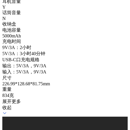
耳机音量
Y
话筒音量
N
收纳盒
电池容量
5000mAh
充电时间
9V/3A：2小时
5V/3A：3小时40分钟
USB-C口充电规格
输出：5V/3A，9V/3A
输入：5V/3A，9V/3A
尺寸
226.99*128.68*81.75mm
重量
834克
展开更多
收起