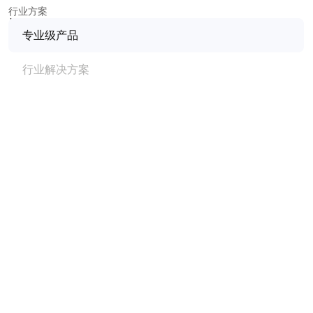
行业方案
权威认证，专业更有底气
权威平台认证、音乐院校导师专业认可、核心技术认证，三重
专业级产品
权威认证，守护每一次专业发声。
行业解决方案
李巍
中国传媒大学音乐与录音艺术学院 | 教授
其拾音质量已接近甚至达到当前录音棚所采用的拾音设备的质
量标准，且小巧便携，
能够满足主播及音乐制作人随时随地进
行素材采集的需求。
冯楚然
音乐学院教师 | 音乐制作人
它真正做到了开箱即用，省去了复杂的调音调试成本，同时，
其优秀的音质表现，对声音的可塑性和调节参数的灵活程度都
是过往在手机声卡上从未看到过的，
对新手和专业用户都非常
传声1
友好。
胡人予
四川音乐学院流行演唱专业导师
它是我用过入音舒适、音色清晰、轻松演唱且能真正做到加持