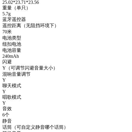
25.02*23.71*23.56
重量（单只）
5.7g
蓝牙遥控器
遥控距离（无阻挡环境下）
70米
电池类型
纽扣电池
电池容量
240mAh
闪避
Y（可调节闪避音量大小）
混响音量调节
Y
聊天模式
Y
唱歌模式
Y
音效
6个
静音
话筒（可自定义静音哪个话筒）