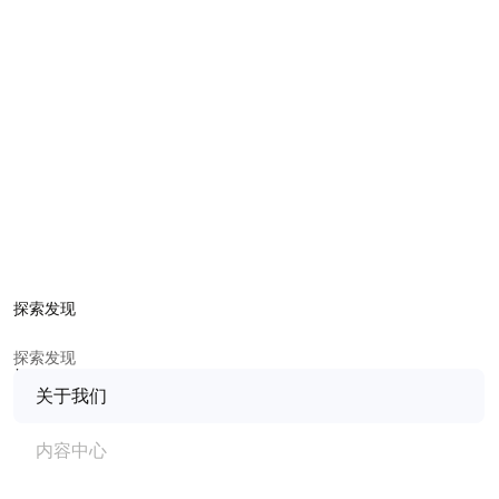
歌手音色表达的全能设备，
兼具优秀音质、AI降噪功能，以
及特别适合流行风格的丰富精调预设，可以说是户外演唱直播
的终极解决方案。
开箱即用，重塑开播体验
摆脱“线”制，
想播就播
影
探索发现
自研 2.4G / 蓝牙双模无线技术，
打造一体化全链路无线直播方
案。从人声收录、监听到伴奏，无线状态同样信号稳定，音质
探索发现
无损。灵活摆脱线材束缚，走到哪播到哪，让直播间随你而
动。
关于我们
开箱即连：全设备出厂即完成配对，开箱即用，开播更快一
内容中心
步。
一体收纳，
轻松上阵