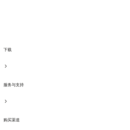
整套产品统一收纳于充电盒内，随用随充，拿起即满电。极致
轻巧，直播出行轻松随行。
稳定传输，
声画同步
关于我们
内容中心
下载
2.4G 频段抗干扰能力强，室内外无阻挡环境下传输距离达
60m，
有效避免断连与杂音；无感低延迟确保声画更同步，唱
服务与支持
歌、聊天都能跟上节奏，直播好状态时刻在线。
专属频段
2.4 G
传输距离
60 m
录音棚级音质，声声悦耳
购买渠道
硬核硬件，专业有底气