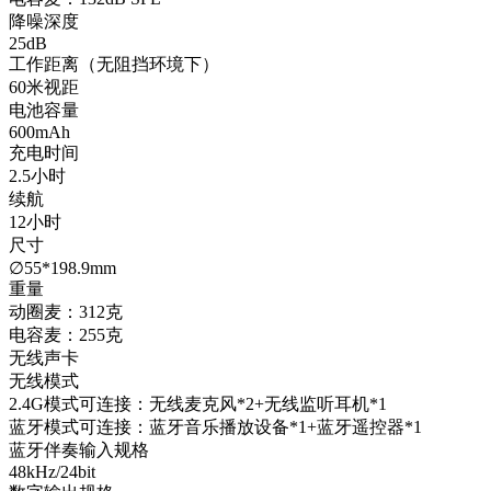
降噪深度
25dB
工作距离（无阻挡环境下）
60米视距
电池容量
600mAh
充电时间
2.5小时
续航
12小时
尺寸
∅55*198.9mm
重量
动圈麦：312克
电容麦：255克
无线声卡
无线模式
2.4G模式可连接：无线麦克风*2+无线监听耳机*1
蓝牙模式可连接：蓝牙音乐播放设备*1+蓝牙遥控器*1
蓝牙伴奏输入规格
48kHz/24bit