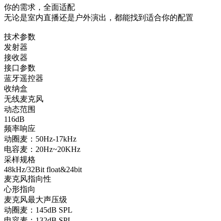
你的需求，
全面适配
无论是室内直播还是户外演出，都能找到适合你的配置
技术参数
发射器
接收器
接口参数
蓝牙遥控器
收纳盒
无线麦克风
动态范围
116dB
频率响应
动圈麦：50Hz-17kHz
电容麦：20Hz~20KHz
采样规格
48kHz/32Bit float&24bit
麦克风指向性
心形指向
麦克风最大声压级
动圈麦：145dB SPL
电容麦：132dB SPL