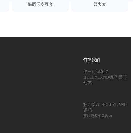
椭圆形皮耳套
领夹麦
订阅我们
第一时间获得
HOLLYLAND猛玛 最新
动态
扫码关注 HOLLYLAND
猛玛
获取更多相关咨询