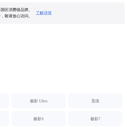
为中国区消费级品牌。
了解详情
动跳转，敬请放心访问。
极影 Ultra
觅境
极影S
极影7