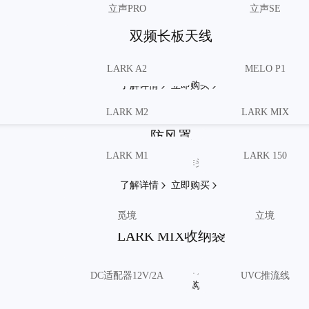
案相关活动的文案相关活动的文案相关活动的文案相关活动的文
立声PRO
立声SE
文案相关活动的文案相关活动的文案相关活动的文案相关活动的
双频长板天线
小巧双频
LARK A2
MELO P1
无线稳定
了解
详情
立即
购买
LARK M2
LARK MIX
防风罩
案相关活动的文案相关活动的文案相关活动的文案相关活动的文
LARK M1
LARK 150
超抗风的爆炸头
文案相关活动的文案相关活动的文案相关活动的文案相关活动的
了解
详情
立即
购买
觅境
立境
LARK MIX收纳袋
轻松一装
DC适配器12V/2A
UVC推流线
好声音随时待命
了解
详情
立即
购买