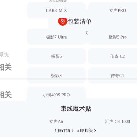
无线稳定
LARK MIX
立声PRO
包装清单
双频长板天线 * 1
极影7 Ultra
极影5 Pro
系统
极影5
传奇 C2
极影S
传奇C1
猜你喜欢
小玛400S PRO
束线魔术贴
拒绝凌乱
立声Air
汇声 CS-1000
享受整齐
了解
详情
立即
购买