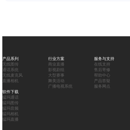
产品系列
行业方案
服务与支持
无线图传
商业直播
在线支持
通话系统
影视剧组
售后寄修
无线麦克风
大型赛事
帮助中心
直播相机
舞美活动
产品答疑
广播电视系统
服务网点
软件下载
猛玛通话
猛玛图传
猛玛音频
猛玛相机
猛玛直播