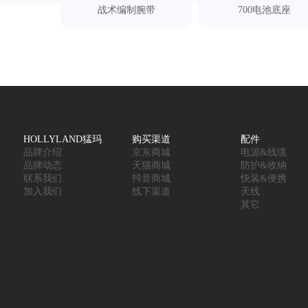
战术编制腕带
700电池底座
HOLLYLAND猛玛
购买渠道
配件
品牌介绍
京东商城
电源&线缆
品牌动态
天猫商城
防护&收纳
联系我们
抖音商城
快装&便携
加入我们
线下渠道
天线
其它