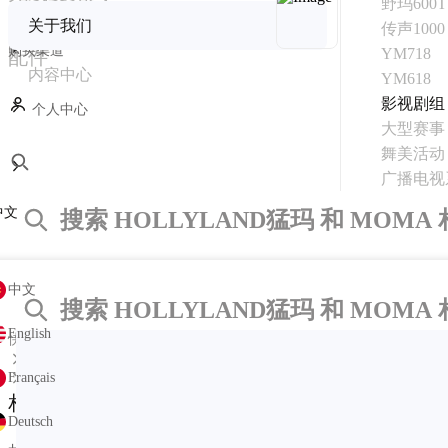
野玛600T
行业解决方案
直播相机
关于我们
传声1000
购买渠道
YM718
配件
内容中心
YM618
影视剧组
个人中心
大型赛事
舞美活动
广播电视
中文
中文
English
快速链接
玛粉专栏
Français
合作案例
相关产品活动
Deutsch