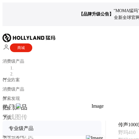
“MOMA猛
【品牌升级公告】
全新全球官网 
商城
消费级产品
行业方案
消费级产品
探索发现
热门产品
行业方案
无线图传
下载
传声100
通话系统
探索发现
专业级产品
野玛410
无线麦克风
服务与支持