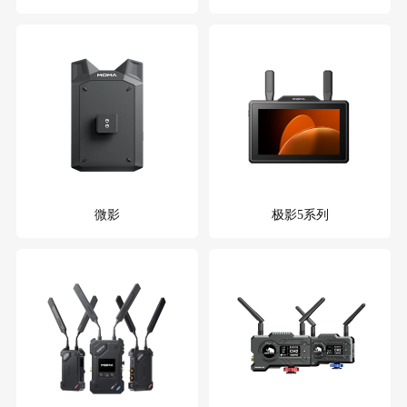
微影
极影5系列