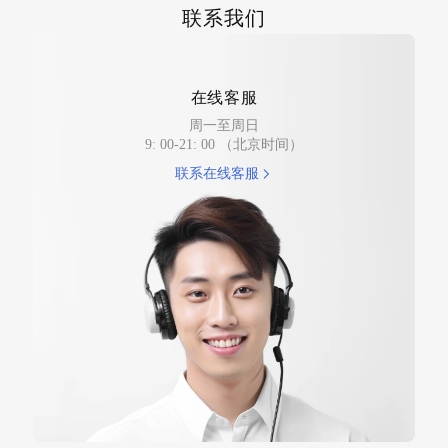
成都市炳睿鸿科技有限公司
联系我们
（目前仅支持麦克风产品售后服务）
门店地址：四川省成都市武侯区新南路123号，磨
子桥百脑汇电脑城 1楼A27
联系电话：13709086261
在线客服
周一至周日
获取路线
9: 00-21: 00 （北京时间）
联系在线客服
重庆贝易通电子商务有限公司
（目前支持无线麦克风、图传、通话售后服
务）
门店地址：重庆市九龙坡区渝州路100号附7号
联系电话：15923337764
获取路线
东阳市华启影视有限公司
（目前仅支持无线图传产品及无线通话产品售
后服务）
门店地址：浙江省金华市东阳市横店镇影视大道32