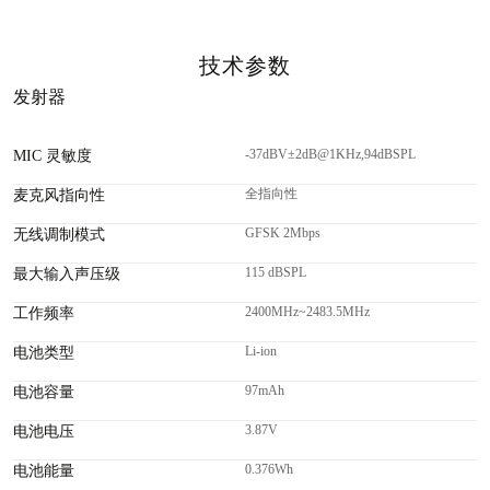
技术参数
发射器
-37dBV±2dB@1KHz,94dBSPL
MIC 灵敏度
全指向性
麦克风指向性
GFSK 2Mbps
无线调制模式
115 dBSPL
最大输入声压级
2400MHz~2483.5MHz
工作频率
Li-ion
电池类型
97mAh
电池容量
3.87V
电池电压
0.376Wh
电池能量