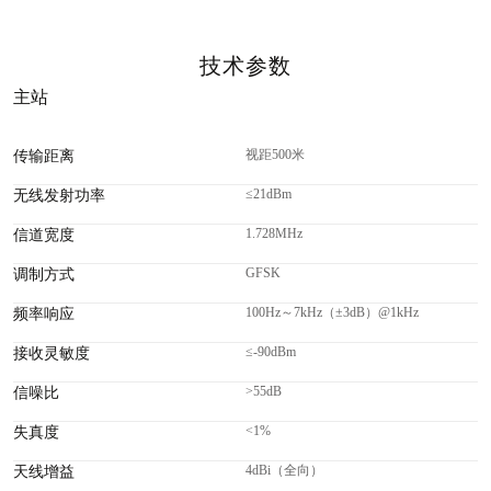
技术参数
主站
视距500米
传输距离
≤21dBm
无线发射功率
1.728MHz
信道宽度
GFSK
调制方式
100Hz～7kHz（±3dB）@1kHz
频率响应
≤-90dBm
接收灵敏度
>55dB
信噪比
<1%
失真度
4dBi（全向）
天线增益