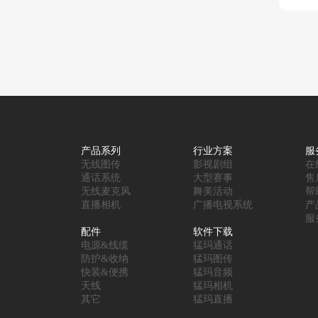
产品系列
行业方案
服
无线图传
影视剧组
在
通话系统
大型赛事
售
无线麦克风
舞美活动
帮
直播相机
广播电视系统
产
服
配件
软件下载
电源&线缆
猛玛通话
防护&收纳
猛玛图传
快装&便携
猛玛音频
天线
猛玛相机
其它
猛玛直播