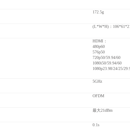
172.5g
(L*W*H)：106*61*
HDMI：
480p60
576p50
720p50/59.94/60
1080i50/59.94/60
1080p23.98/24/25/29.
5GHz
OFDM
最大21dBm
0.1s