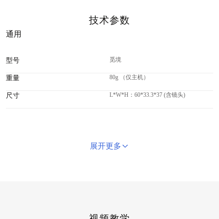
技术参数
通用
觅境
型号
80g （仅主机）
重量
L*W*H：60*33.3*37 (含镜头)
尺寸
展开更多
视频教学