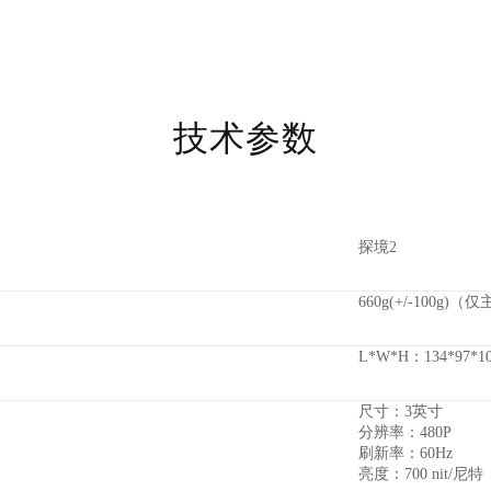
技术参数
探境2
660g(+/-100g)（
L*W*H：134*97*10
尺寸：3英寸
分辨率：480P
刷新率：60Hz
亮度：
700 nit
/尼特