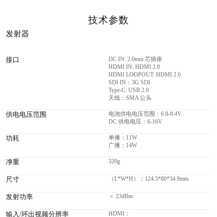
技术参数
发射器
DC IN: 2.0mm 芯插座
接口
HDMI IN: HDMI 2.0
HDMI LOOPOUT: HDMI 2.0
SDI IN：3G SDI
Type-C: USB 2.0
天线：SMA 公头
电池供电电压范围：6.8-8.4V
供电电压范围
DC 供电电压：6-16V
单播：11W
功耗
广播：14W
320g
净重
（L*W*H）：124.5*80*34.9mm
尺寸
＜ 23dBm
发射功率
HDMI：
输入/环出视频分辨率