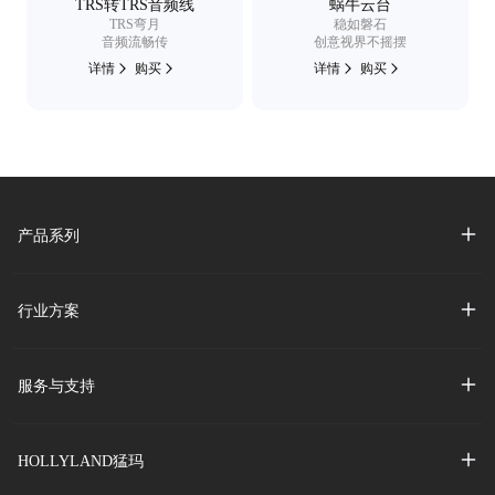
TRS转TRS音频线
蜗牛云台
TRS弯月
稳如磐石
音频流畅传
创意视界不摇摆
详情
购买
详情
购买
产品系列
行业方案
服务与支持
HOLLYLAND猛玛