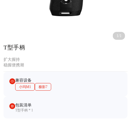
1/1
T型手柄
扩大握持
稳握便携潮
兼容设备
小玛M1
极影7
包装清单
T型手柄 * 1