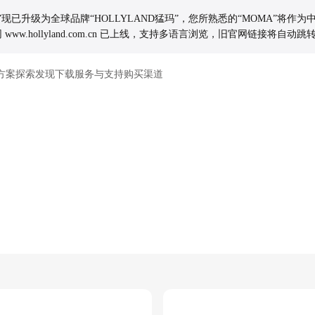
玛”现已升级为全球品牌“HOLLYLAND猛玛”，您所熟悉的“MOMA”将作
www.hollyland.com.cn 已上线，支持多语言浏览，旧官网链接将自
方案
探索发现
下载
服务与支持
购买渠道