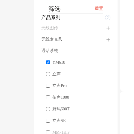
筛选
重置
产品系列
无线图传
无线麦克风
通话系统
YM618
立声
立声Pro
传声1000
野玛600T
立声SE
MM-Tally