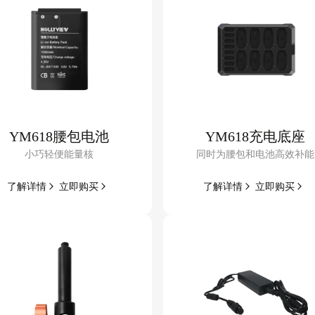
YM618腰包电池
YM618充电底座
小巧轻便能量核
同时为腰包和电池高效补能
了解
详情
立即
购买
了解
详情
立即
购买