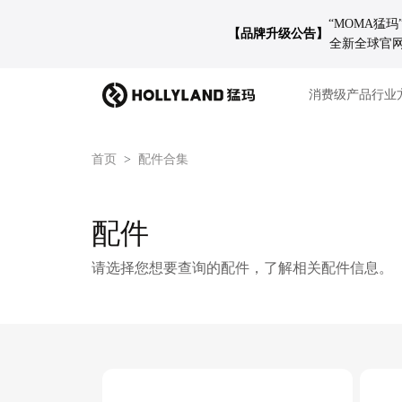
“MOMA猛
【品牌升级公告】
全新全球官网 
消费级产品
行业
首页
配件合集
配件
请选择您想要查询的配件，了解相关配件信息。