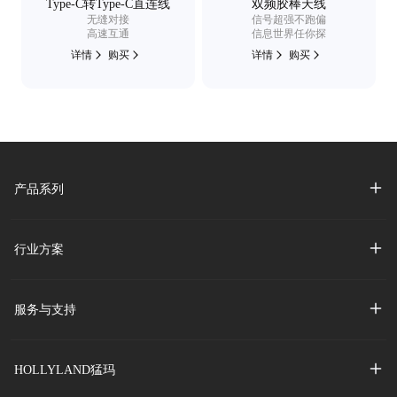
Type-C转Type-C直连线
双频胶棒天线
无缝对接
信号超强不跑偏
高速互通
信息世界任你探
详情
购买
详情
购买
产品系列
行业方案
服务与支持
HOLLYLAND猛玛