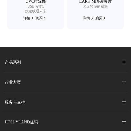
UVC推流线
LARK MIX磁吸片
USB-A转C
Mix 轻便的秘诀
疾速线通未来
详情
购买
详情
购买
产品系列
行业方案
服务与支持
HOLLYLAND猛玛