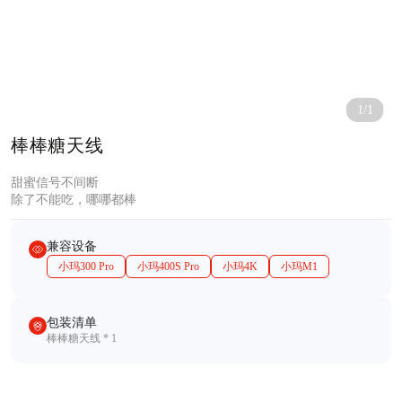
1/1
棒棒糖天线
甜蜜信号不间断
除了不能吃，哪哪都棒
兼容设备
小玛300 Pro
小玛400S Pro
小玛4K
小玛M1
包装清单
棒棒糖天线 * 1