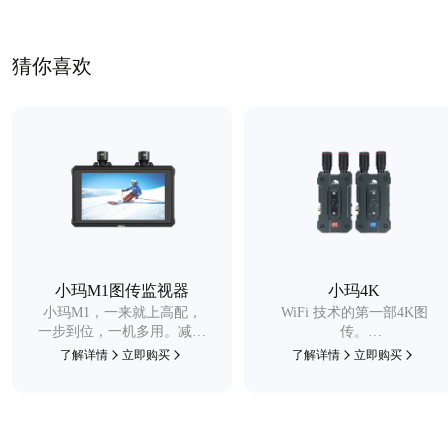
猜你喜欢
小玛M1图传监视器
小玛4K
小玛M1，一来就上高配，
WiFi 技术的第一部4K图
一步到位，一机多用。减少
传。
设备、简化安装，
稳定传承，技术精进，迈入
了解详情
立即购买
了解详情
立即购买
让单人拍摄更加轻松快捷，
4K时代，开启全新图传体
为多人团队协作减轻设备负
验。
担。
细腻升级到发丝的4K画质，
配备SDI口精确到小数帧率
的传输