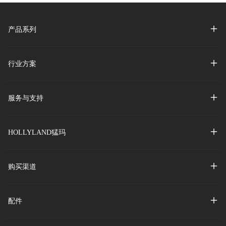
兼容猛玛图传小监/APP监看
生态，助力影视创作团队视
频传输毫厘毕现。
产品系列
导演监看精彩升级，影视创
作拍得漂亮！
行业方案
服务与支持
HOLLYLAND猛玛
购买渠道
配件