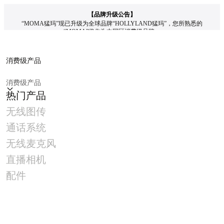
【品牌升级公告】
“MOMA猛玛”现已升级为全球品牌“HOLLYLAND猛玛”，您所熟悉的
“MOMA”将作为中国区消费级品牌。
全新全球官网 www.hollyland.com.cn 已上线，支持多语言浏览，旧官网链接将
自动跳转，敬请放心访问。
了解详情
消费级产品
消费级产品
热门产品
商城
无线图传
配件
通话系统
请选择您想要查询的配件，了解相关配件信息。
无线麦克风
直播相机
产品系列
配件
无线图传
极影7