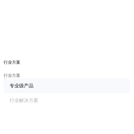
双频胶棒天线
信号超强不跑偏
信息世界任你探
详情
购买
行业方案
行业方案
专业级产品
行业解决方案